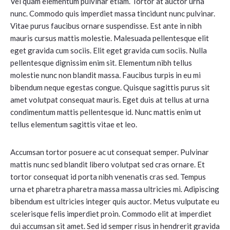
Vel quam elementum pulvinar etiam. Tortor at auctor urna
nunc. Commodo quis imperdiet massa tincidunt nunc pulvinar.
Vitae purus faucibus ornare suspendisse. Est ante in nibh
mauris cursus mattis molestie. Malesuada pellentesque elit
eget gravida cum sociis. Elit eget gravida cum sociis. Nulla
pellentesque dignissim enim sit. Elementum nibh tellus
molestie nunc non blandit massa. Faucibus turpis in eu mi
bibendum neque egestas congue. Quisque sagittis purus sit
amet volutpat consequat mauris. Eget duis at tellus at urna
condimentum mattis pellentesque id. Nunc mattis enim ut
tellus elementum sagittis vitae et leo.
Accumsan tortor posuere ac ut consequat semper. Pulvinar
mattis nunc sed blandit libero volutpat sed cras ornare. Et
tortor consequat id porta nibh venenatis cras sed. Tempus
urna et pharetra pharetra massa massa ultricies mi. Adipiscing
bibendum est ultricies integer quis auctor. Metus vulputate eu
scelerisque felis imperdiet proin. Commodo elit at imperdiet
dui accumsan sit amet. Sed id semper risus in hendrerit gravida